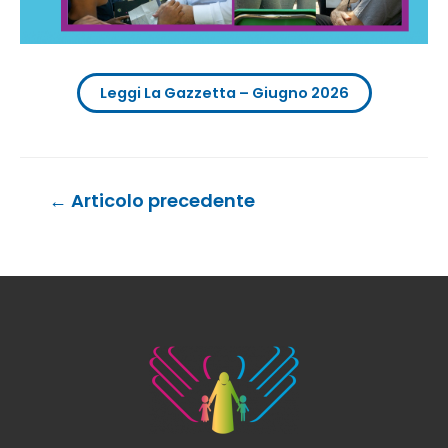
Leggi La Gazzetta – Giugno 2026
Navigazione
←
Articolo precedente
articoli