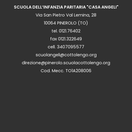
SCUOLA DELL’INFANZIA PARITARIA "CASA ANGELI"
Via San Pietro Val Lemina, 28
10064 PINEROLO (TO)
tel. 0121.76402
fax 0121.322649
cell. 3407095577
scuolangeli@cottolengo.org
direzione@pinerolo.scuolacottolengo.org
Cod. Mecc. TO1A208006