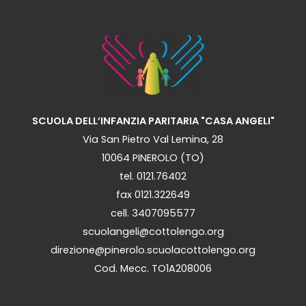
SCUOLA DELL’INFANZIA PARITARIA "CASA ANGELI"
Via San Pietro Val Lemina, 28
10064 PINEROLO (TO)
tel. 0121.76402
fax 0121.322649
cell. 3407095577
scuolangeli@cottolengo.org
direzione@pinerolo.scuolacottolengo.org
Cod. Mecc. TO1A208006