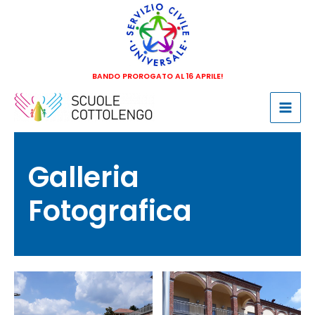
Vai
al
contenuto
BANDO PROROGATO AL 16 APRILE!
Mai
Men
Galleria
Fotografica